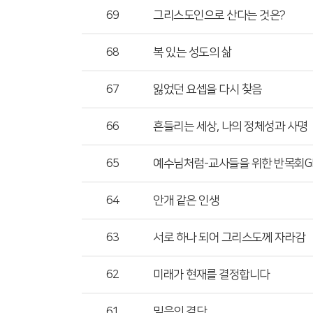
69
그리스도인으로 산다는 것은?
68
복 있는 성도의 삶
67
잃었던 요셉을 다시 찾음
66
흔들리는 세상, 나의 정체성과 사명
65
예수님처럼-교사들을 위한 반목회G
64
안개 같은 인생
63
서로 하나 되어 그리스도께 자라감
62
미래가 현재를 결정합니다
61
믿음의 결단