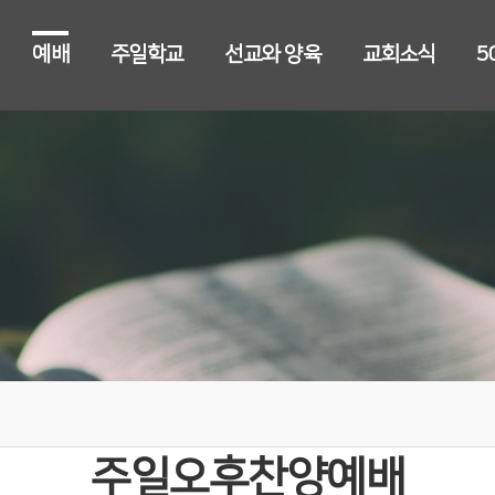
예배
주일학교
선교와 양육
교회소식
5
주일오후찬양예배