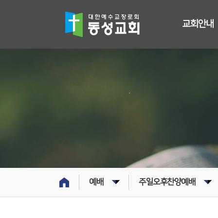
교회안내
예배
주일오후찬양예배