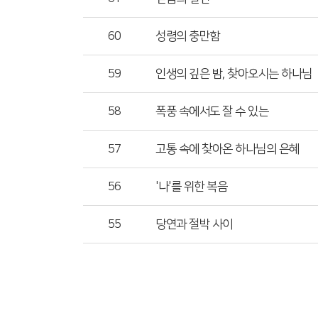
60
성령의 충만함
59
인생의 깊은 밤, 찾아오시는 하나님
58
폭풍 속에서도 잘 수 있는
57
고통 속에 찾아온 하나님의 은혜
56
'나'를 위한 복음
55
당연과 절박 사이