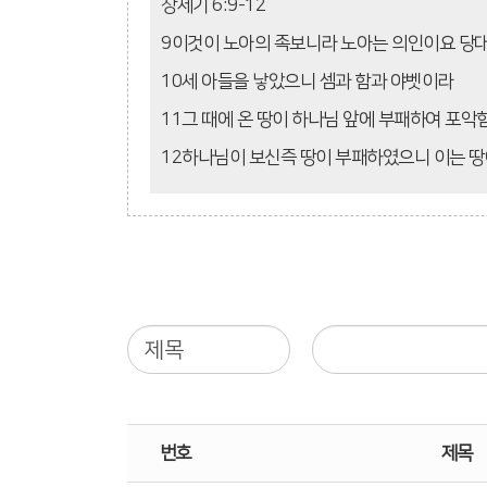
창세기 6:9-12
9이것이 노아의 족보니라 노아는 의인이요 당
10세 아들을 낳았으니 셈과 함과 야벳이라
11그 때에 온 땅이 하나님 앞에 부패하여 포
12하나님이 보신즉 땅이 부패하였으니 이는 땅
번호
제목