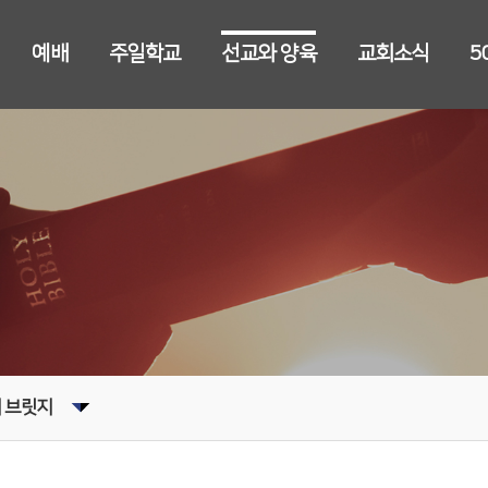
예배
주일학교
선교와 양육
교회소식
5
 브릿지