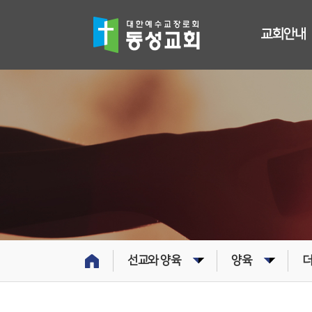
교회안내
선교와 양육
양육
더