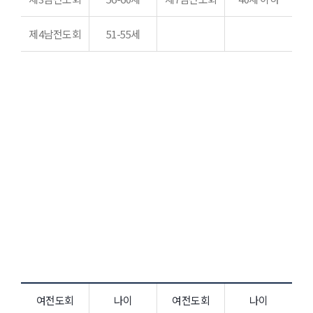
제4남전도회
51-55세
여전도회
본 교회 여자 성도는 누구나 여전도회 회원이 되실 수
있습니다.
연령별로 10개 여전도회로 나뉘어 있으며 매월 1회 각
여전도회별로 월례회를 갖습니다.
여전도회
나이
여전도회
나이