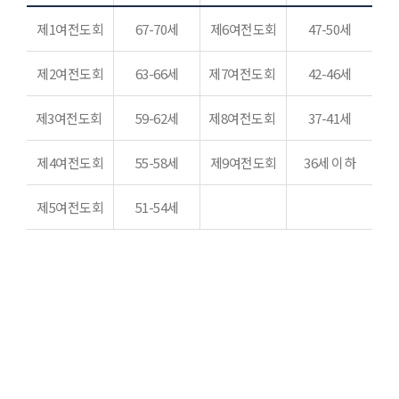
제1여전도회
67-70세
제6여전도회
47-50세
제2여전도회
63-66세
제7여전도회
42-46세
제3여전도회
59-62세
제8여전도회
37-41세
제4여전도회
55-58세
제9여전도회
36세 이하
제5여전도회
51-54세
신혼부부전도회
본교회 성도는 누구나 결혼 후 3년까지
신혼부부전도회 회원이 되실 수 있습니다.