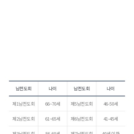
남전도회
본 교회 장년부에 속한 남성들은 누구나 입회할 수
있으며 연령별로 7개의 남전도회로 나뉘어 있습니다.
매월 2 째주 주일에 전도회별로 모임을 갖습니다.
남전도회
나이
남전도회
나이
제1남전도회
66~70세
제5남전도회
46-50세
제2남전도회
61~65세
제6남전도회
41-45세
제3남전도회
56-60세
제7남전도회
40세 이하