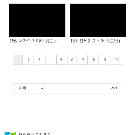
Views
Views
156. 새가족 김미란 성도님 (26.04.05 - 1여전도회)
155. 장세현 이신애 성도님 (26.03.22 - 1남전도회, 3여전도회)
1
2
3
4
5
6
7
8
9
10
검색