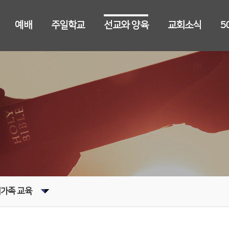
예배
주일학교
선교와 양육
교회소식
5
가족 교육