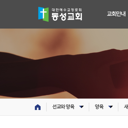
교회안내
선교와 양육
양육
새