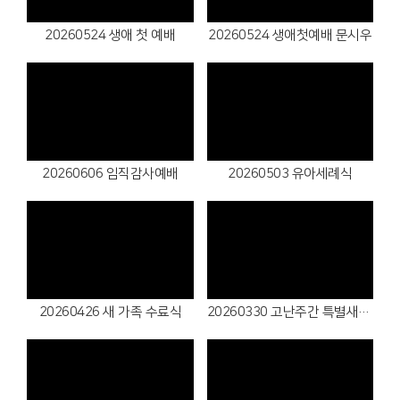
20260524 생애 첫 예배
20260524 생애첫예배 문시우
Views
Views
20260606 임직감사예배
20260503 유아세례식
Views
Views
20260426 새 가족 수료식
20260330 고난주간 특별새벽기도