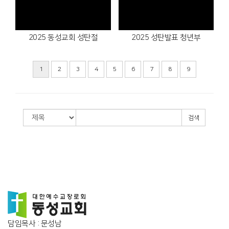
Views
Views
2025 동성교회 성탄절
2025 성탄발표 청년부
1
2
3
4
5
6
7
8
9
검색
담임목사 : 문성남