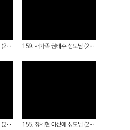
Views
160. 새가족 신용숙 성도님 (26.05.17 )
159. 새가족 권태수 성도님 (26.04.16 - 청년부 )
Views
156. 새가족 김미란 성도님 (26.04.05 - 1여전도회)
155. 장세현 이신애 성도님 (26.03.22 - 1남전도회, 3여전도회)