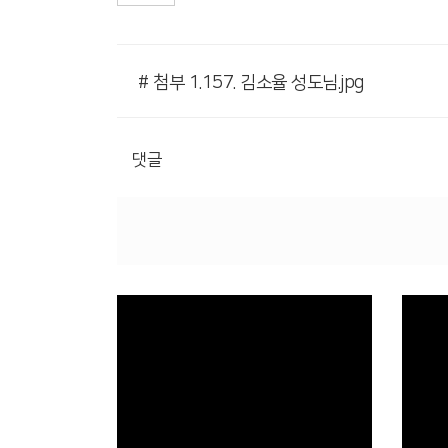
# 첨부 1.157. 김소율 성도님.jpg
댓글
Views